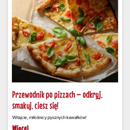
Przewodnik po pizzach – odkryj,
smakuj, ciesz się!
Witajcie, miłośnicy pysznych kawałków!
Więcej