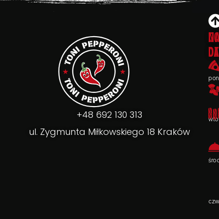
G
N
O
D
pon
+48 692 130 313
wto
ul. Zygmunta Miłkowskiego 18 Kraków
śro
czw